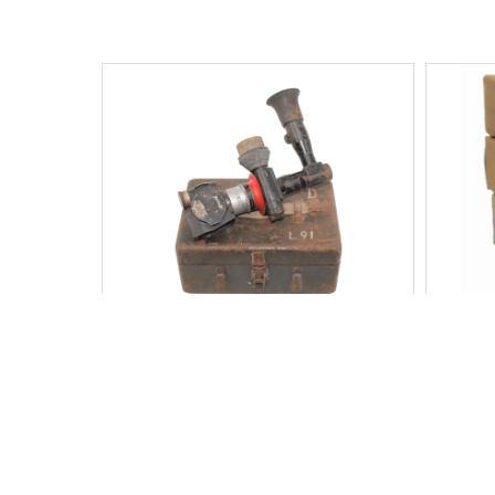
LUNETTE DE TIR WEHRMACHT POUR
BOIT
CANON TYPE « PAK »
490,00
€