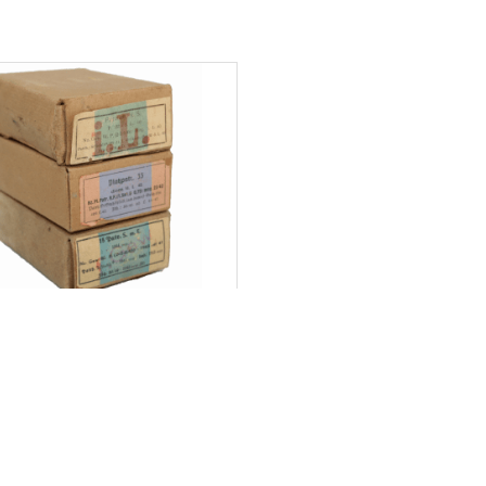
E CARTON POUR MUNITIONS
MAUSER 98K
50,00
€