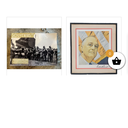
0
CATALOGUE «SOUVENIRS
PORTRAIT ENCADRÉ DE
DE GI’S», VENTE DU 21
FRANKLIN ROOSEVELT
JUIN 2026
-1942
30,00
€
50,00
€