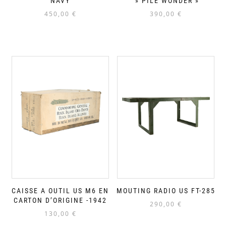
NAVY
» PILE WONDER »
450,00
€
390,00
€
CAISSE A OUTIL US M6 EN
MOUTING RADIO US FT-285
CARTON D’ORIGINE -1942
290,00
€
130,00
€