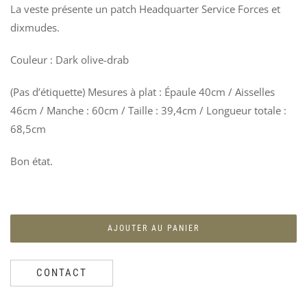
La veste présente un patch Headquarter Service Forces et
BRI
P
MIL
A
dixmudes.
POL
L
3
16
Couleur : Dark olive-drab
P
S
(Pas d’étiquette) Mesures à plat : Épaule 40cm / Aisselles
2
46cm / Manche : 60cm / Taille : 39,4cm / Longueur totale :
68,5cm
Bon état.
AJOUTER AU PANIER
CONTACT