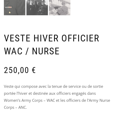
PO
T
HA
A
DA
7
WL
1
15
VESTE HIVER OFFICIER
WAC / NURSE
250,00
€
Veste qui compose avec la tenue de service ou de sortie
portée l’hiver et destinée aux officiers engagés dans
Women’s Army Corps – WAC et les officiers de l’Army Nurse
Corps – ANC.
CE
V