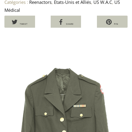
Catégories :
Reenactors
,
Etats-Unis et Alliés
,
US W.A.C
,
US
Médical
TWEET
SHARE
PIN