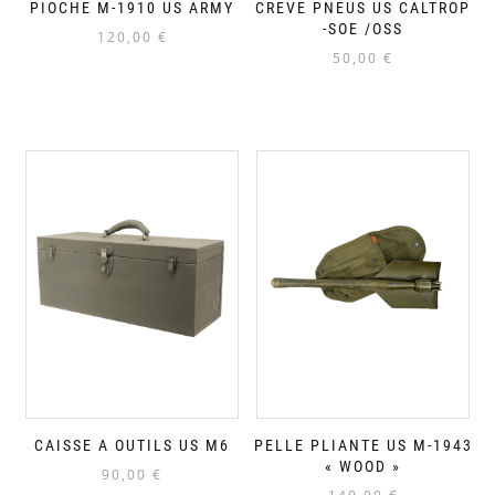
PIOCHE M-1910 US ARMY
CREVE PNEUS US CALTROP
-SOE /OSS
120,00
€
50,00
€
CAISSE A OUTILS US M6
PELLE PLIANTE US M-1943
« WOOD »
90,00
€