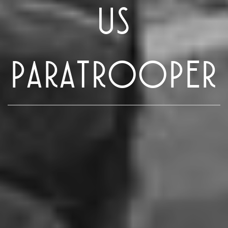
US
PARATROOPER