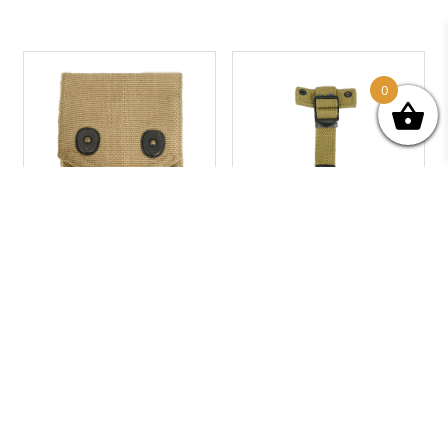
0
PORTE CHARGEUR COLT 45
EXTENSION DE GOURDE M-
US « MILLS »-1918
1941
60,00
€
40,00
€