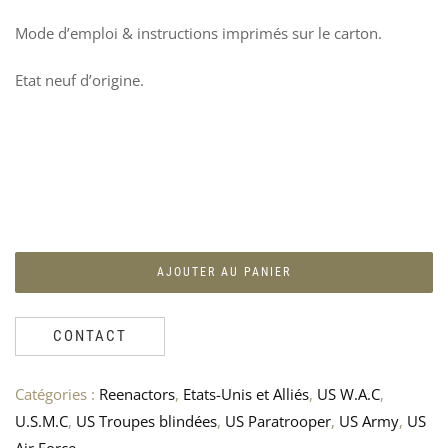
PAI
I
Mode d’emploi & instructions imprimés sur le carton.
INS
S
ME
P
Etat neuf d’origine.
DE
3
–
US
AR
90
AJOUTER AU PANIER
CONTACT
Catégories :
Reenactors
,
Etats-Unis et Alliés
,
US W.A.C
,
U.S.M.C
,
US Troupes blindées
,
US Paratrooper
,
US Army
,
US
Air Force