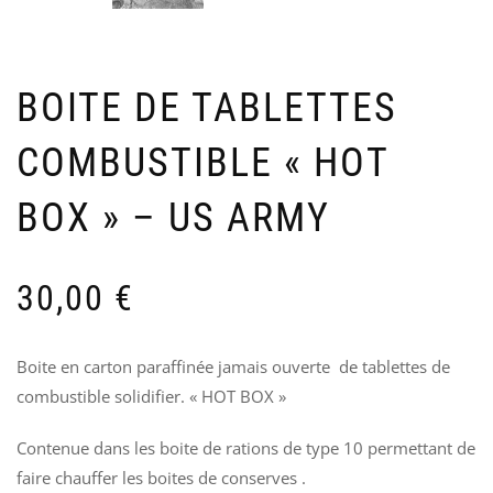
INS
C
4T
B
DIV
M
INF
P
US
BOITE DE TABLETTES
1
AR
60
COMBUSTIBLE « HOT
BOX » – US ARMY
30,00
€
Boite en carton paraffinée jamais ouverte de tablettes de
combustible solidifier. « HOT BOX »
Contenue dans les boite de rations de type 10 permettant de
faire chauffer les boites de conserves .