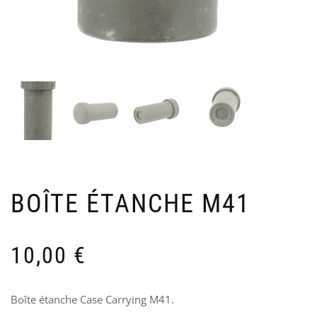
DIV
&
INF
R
US
U
AR
A
1
60
9
BOÎTE ÉTANCHE M41
10,00
€
Boîte étanche Case Carrying M41.