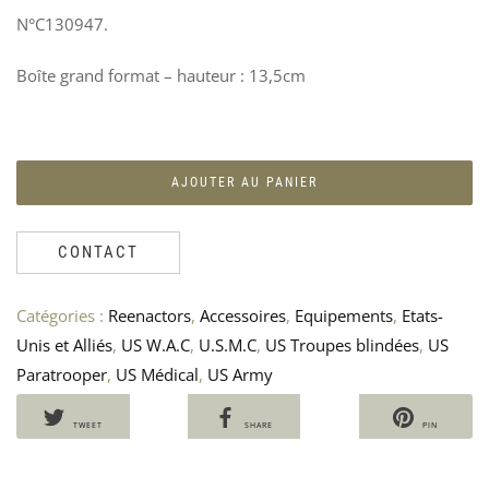
BOÎ
P
N°C130947.
DE
C
MÉ
«
Boîte grand format – hauteur : 13,5cm
US
G
–
U
BI
A
60
1
AJOUTER AU PANIER
CONTACT
Catégories :
Reenactors
,
Accessoires
,
Equipements
,
Etats-
Unis et Alliés
,
US W.A.C
,
U.S.M.C
,
US Troupes blindées
,
US
Paratrooper
,
US Médical
,
US Army
TWEET
SHARE
PIN