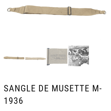
SANGLE DE MUSETTE M-
1936
INS
P
SPÉ
D