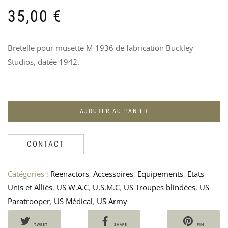
FO
G
35,00
€
FSS
U
« K
P
F
70
M
Bretelle pour musette M-1936 de fabrication Buckley
V
Studios, datée 1942.
9
AJOUTER AU PANIER
CONTACT
Catégories :
Reenactors
,
Accessoires
,
Equipements
,
Etats-
Unis et Alliés
,
US W.A.C
,
U.S.M.C
,
US Troupes blindées
,
US
Paratrooper
,
US Médical
,
US Army
TWEET
SHARE
PIN