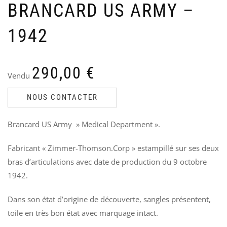
BRANCARD US ARMY –
SA
P
RO
C
1942
BA
U
194
V
Ven
6
75
4
290,00
€
Vendu
NOUS CONTACTER
Brancard US Army » Medical Department ».
Fabricant « Zimmer-Thomson.Corp » estampillé sur ses deux
bras d’articulations avec date de production du 9 octobre
1942.
Dans son état d’origine de découverte, sangles présentent,
toile en très bon état avec marquage intact.