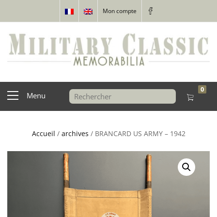
Mon compte
0
Menu
Accueil
/
archives
/ BRANCARD US ARMY – 1942