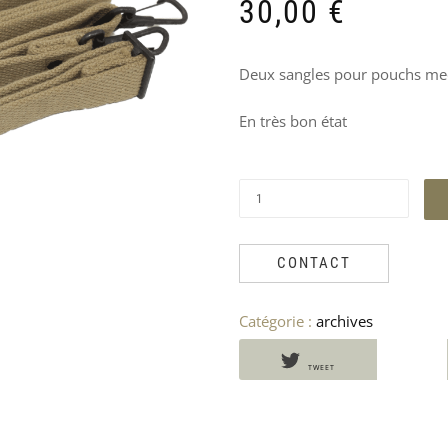
PRODUITS
30,00
€
SIMILAIRES
Deux sangles pour pouchs me
En très bon état
CONTACT
Catégorie :
archives
TWEET
VESTE
MANTEAU
PANTALON
CHEMISE
US
OFFICIER
US
OFFICIER