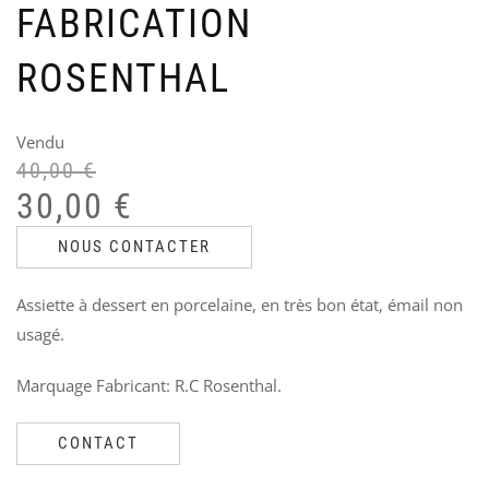
CH
P
FABRICATION
OFF
U
US
S
ROSENTHAL
C
Ven
1
Le
Le
90
V
60
pri
pri
Le
Le
Vendu
6
init
act
40,00
€
prix
prix
étai
est
30,00
€
initial
actuel
90,
60,
était :
est :
NOUS CONTACTER
40,00 €.
30,00 €.
Assiette à dessert en porcelaine, en très bon état, émail non
usagé.
Marquage Fabricant: R.C Rosenthal.
CONTACT