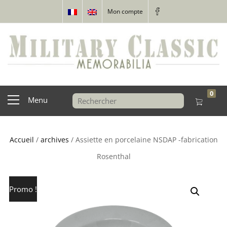
Mon compte
0
Menu
Accueil
/
archives
/ Assiette en porcelaine NSDAP -fabrication
Rosenthal
Promo !