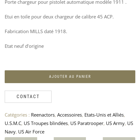
Porte chargeur pour pistolet automatique modèle 1911 .
HO
N
DE
T
Etui en toile pour deux chargeur de calibre 45 ACP.
GA
U
–
7
BRI
Fabrication MILLS daté 1918.
MA
50
Etat neuf d’origine
AJOUTER AU PANIER
CONTACT
Catégories :
Reenactors
,
Accessoires
,
Etats-Unis et Alliés
,
U.S.M.C
,
US Troupes blindées
,
US Paratrooper
,
US Army
,
US
Navy
,
US Air Force