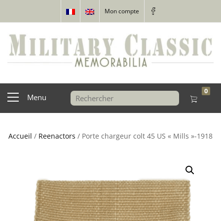
Mon compte
0
Menu
Accueil
/
Reenactors
/ Porte chargeur colt 45 US « Mills »-1918