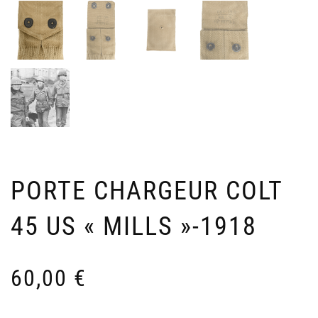
ÈM
«
DIV
F
M
10
–
R
8
PORTE CHARGEUR COLT
45 US « MILLS »-1918
60,00
€