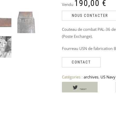
PRODUITS
190,00
€
Vendu
SIMILAIRES
NOUS CONTACTER
Couteau de combat PAL-36 de f
(Poste Exchange).
Fourreau USN de fabrication B
CONTACT
Catégories :
archives
,
US Navy
TWEET
LAMES
ALIDADE
AFFICHE
BOÎTE
DE
DE
« TAKE
DE