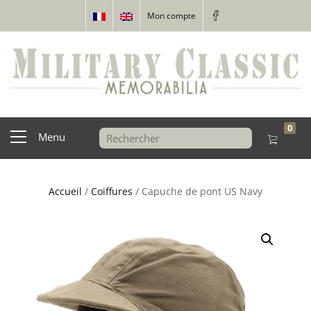
Mon compte
0
Menu
Accueil
/
Coiffures
/ Capuche de pont US Navy