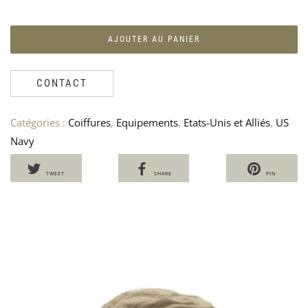
EX
I
IN
E
BA
–
AJOUTER AU PANIER
US
U
AR
A
50
7
CONTACT
Catégories :
Coiffures
,
Equipements
,
Etats-Unis et Alliés
,
US
Navy
TWEET
SHARE
PIN