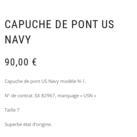
TR
U
US
A
AR
–
I
CAPUCHE DE PONT US
70
7
NAVY
90,00
€
Capuche de pont US Navy modèle N-1.
N° de contrat :SX 82967, marquage « USN »
Taille 7
Superbe état d’origine.
INS
P