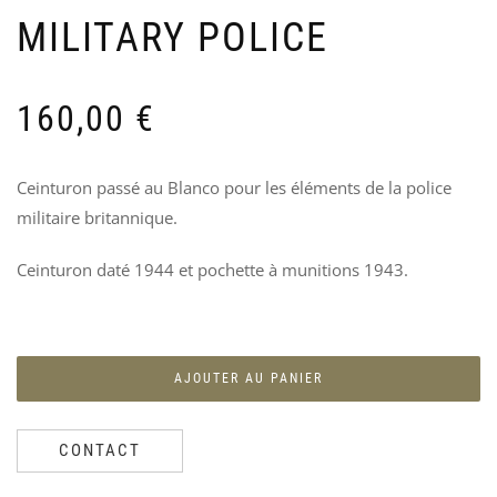
« B
S
MILITARY POLICE
FIE
C
MA
1
–
RES
160,00
€
80
Ceinturon passé au Blanco pour les éléments de la police
militaire britannique.
Ceinturon daté 1944 et pochette à munitions 1943.
AJOUTER AU PANIER
CONTACT