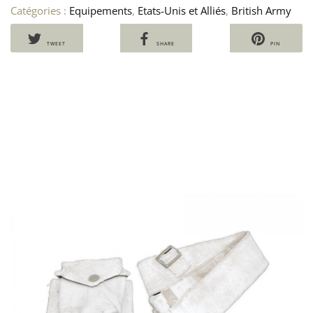
Catégories :
Equipements
,
Etats-Unis et Alliés
,
British Army
CE
B
US
A
FM
G
TWEET
SHARE
PIN
BA
U
191
A
18
3