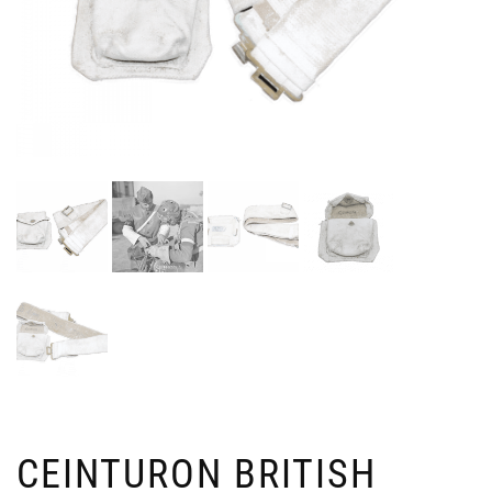
CEINTURON BRITISH
2
É
MA
R