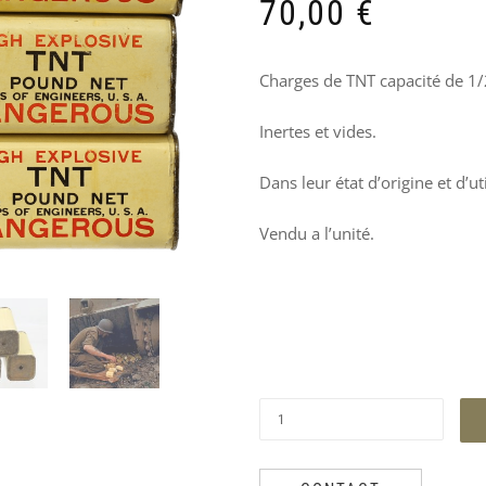
PRODUITS
70,00
€
SIMILAIRES
Charges de TNT capacité de 1
Inertes et vides.
Dans leur état d’origine et d’uti
Vendu a l’unité.
CEINTURON
INSIGNE
INSIGNE
HOUSSE
US
5-
EXPERT
DE