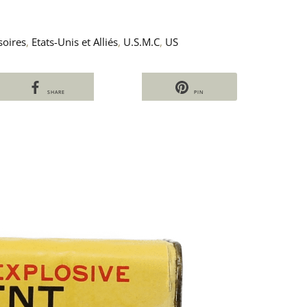
soires
,
Etats-Unis et Alliés
,
U.S.M.C
,
US
SHARE
PIN