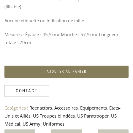
(illisible).
JE
P
Aucune étiquette ou indication de taille.
DE
I
CA
U
–
A
Mesures : Épaule : 45,5cm/ Manche : 57,5cm/ Longueur
193
–
totale : 79cm
I
70
7
AJOUTER AU PANIER
CONTACT
Catégories :
Reenactors
,
Accessoires
,
Equipements
,
Etats-
Unis et Alliés
,
US Troupes blindées
,
US Paratrooper
,
US
Médical
,
US Army
,
Uniformes