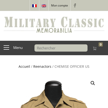
Mon compte
0
Menu
Accueil
/
Reenactors
/ CHEMISE OFFICIER US