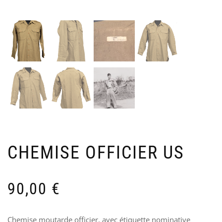
3
&
GR
R
US
U
AR
A
–
1
2N
9
LI
90
CHEMISE OFFICIER US
90,00
€
Chemise moutarde officier, avec étiquette nominative