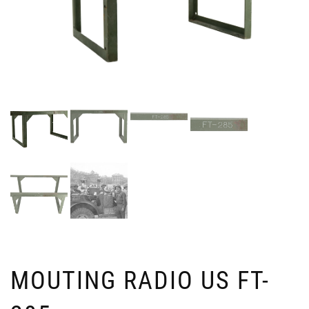
MOUTING RADIO US FT-
JE
2
DE
M