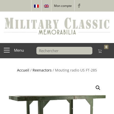
Mon compte
0
Menu
Accueil
/
Reenactors
/ Mouting radio US FT-285