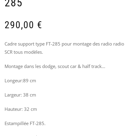
285
CA
«
–
F
193
M
–
290,00
€
70
R
8
Cadre support type FT-285 pour montage des radio radio
SCR tous modèles.
Montage dans les dodge, scout car & half track…
Longeur:89 cm
Largeur: 38 cm
Hauteur: 32 cm
Estampillée FT-285.