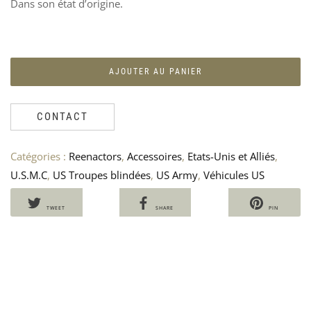
Dans son état d’origine.
PAI
B
INS
U
US
P
AR
7
–
AJOUTER AU PANIER
IN
70
CONTACT
Catégories :
Reenactors
,
Accessoires
,
Etats-Unis et Alliés
,
U.S.M.C
,
US Troupes blindées
,
US Army
,
Véhicules US
TWEET
SHARE
PIN