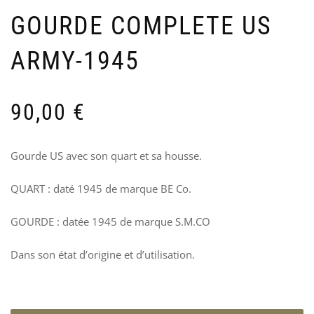
CA
F
GOURDE COMPLETE US
–
F
193
«
ARMY-1945
70
7
90,00
€
Gourde US avec son quart et sa housse.
QUART : daté 1945 de marque BE Co.
GOURDE : datée 1945 de marque S.M.CO
Dans son état d’origine et d’utilisation.
INS
I
EX
1