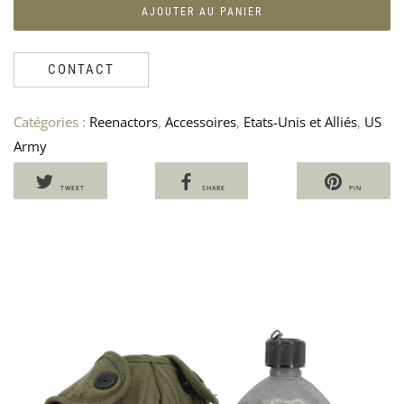
AJOUTER AU PANIER
IN
A
BA
D
US
U
AR
A
CONTACT
50
1
Catégories :
Reenactors
,
Accessoires
,
Etats-Unis et Alliés
,
US
Army
TWEET
SHARE
PIN