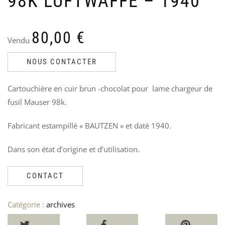
98K LUFTWAFFE – 1940
PA
C
US
O
NA
U
80,00
€
Ven
V
Vendu
9
60
6
NOUS CONTACTER
Cartouchière en cuir brun -chocolat pour lame chargeur de
fusil Mauser 98k.
Fabricant estampillé « BAUTZEN » et daté 1940.
Dans son état d’origine et d’utilisation.
CONTACT
Catégorie :
archives