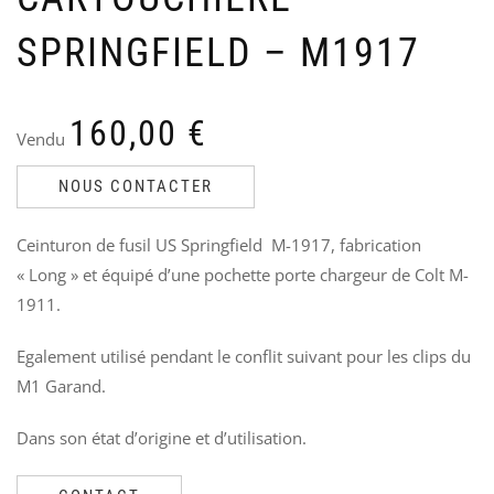
VE
E
US
A
SPRINGFIELD – M1917
NA
«
M
Ven
V
Le
Le
85
160,00
€
70
7
pri
pri
Vendu
init
act
étai
est
NOUS CONTACTER
85,
70,
Ceinturon de fusil US Springfield M-1917, fabrication
« Long » et équipé d’une pochette porte chargeur de Colt M-
1911.
Egalement utilisé pendant le conflit suivant pour les clips du
M1 Garand.
Dans son état d’origine et d’utilisation.