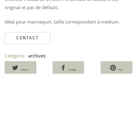
original et pas de défauts.
Idéal pour mannequin, taille correspondant à médium.
SA
H
RO
C
CONTACT
BA
P
194
M
S
Ven
Catégorie :
archives
V
75
6
TWEET
SHARE
PIN
5