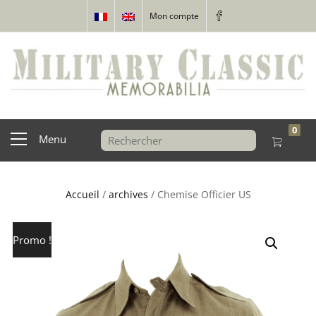
Mon compte
0
Menu
Accueil
/
archives
/ Chemise Officier US
Promo !