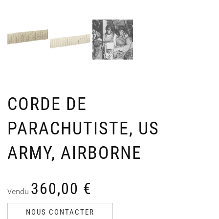
CORDE DE
PARACHUTISTE, US
ARMY, AIRBORNE
360,00
€
Vendu
SA
B
NOUS CONTACTER
LU
M