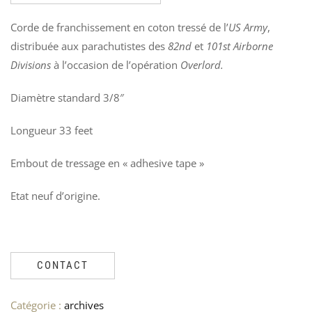
PO
1
VÊ
V
Corde de franchissement en coton tressé de l’
US Army
,
Ven
4
distribuée aux parachutistes des
82nd
et
101st Airborne
Le
Le
17
3
Divisions
à l’occasion de l’opération
Overlord.
12
pri
pri
init
act
Diamètre standard 3/8″
étai
est
175
120
Longueur 33 feet
Embout de tressage en « adhesive tape »
Etat neuf d’origine.
CONTACT
Catégorie :
archives