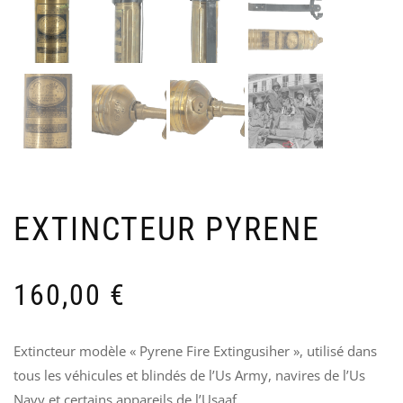
GRA
T
US
A
PO
7
FUS
1
M1
Ven
9,
EXTINCTEUR PYRENE
160,00
€
Extincteur modèle « Pyrene Fire Extingusiher », utilisé dans
tous les véhicules et blindés de l’Us Army, navires de l’Us
Navy et certains appareils de l’Usaaf.