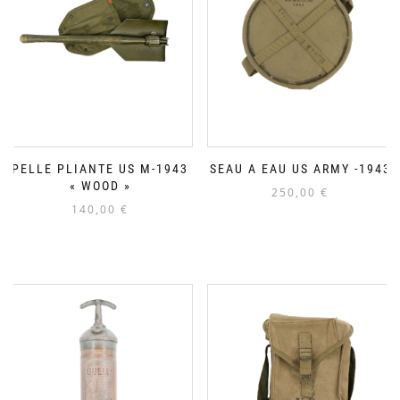
PELLE PLIANTE US M-1943
SEAU A EAU US ARMY -1943
« WOOD »
250,00
€
140,00
€