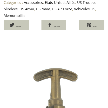
Catégories :
Accessoires
,
Etats-Unis et Alliés
,
US Troupes
blindées
,
US Army
,
US Navy
,
US Air Force
,
Véhicules US
,
Memorabilia
TWEET
SHARE
PIN