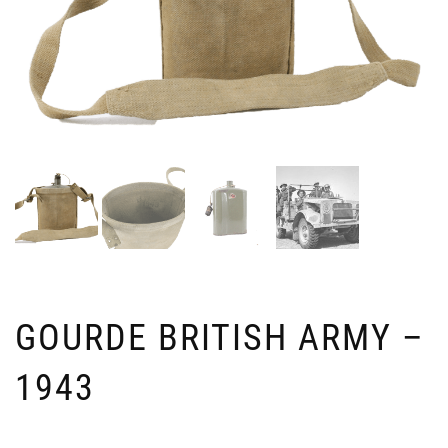
GOURDE BRITISH ARMY –
1943
JE
B
WE
M