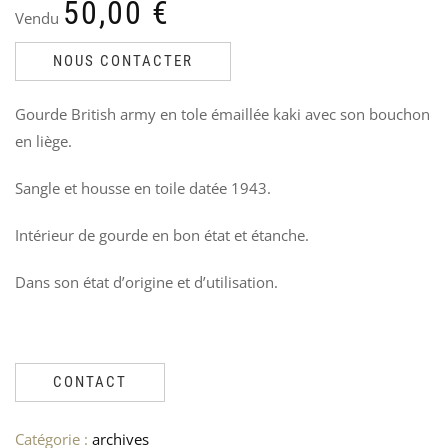
50,00
€
194
1
Vendu
Ven
V
Le
Le
90
4
NOUS CONTACTER
60
3
pri
pri
init
act
Gourde British army en tole émaillée kaki avec son bouchon
étai
est
en liège.
90,
60,
Sangle et housse en toile datée 1943.
Intérieur de gourde en bon état et étanche.
Dans son état d’origine et d’utilisation.
CONTACT
Catégorie :
archives