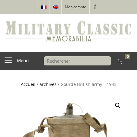
Mon compte
0
Menu
Accueil
/
archives
/ Gourde British army – 1943