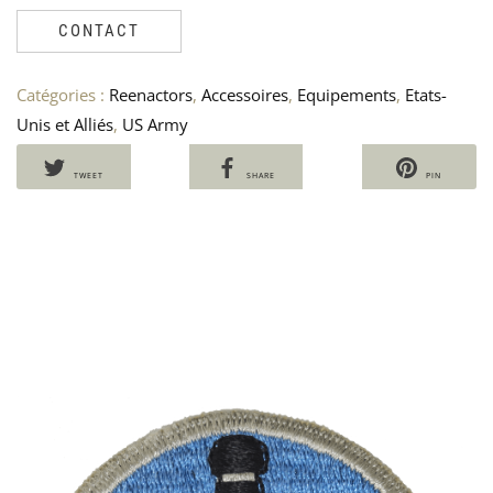
LO
J
CONTACT
DE
D
3
C
GR
–
Catégories :
Reenactors
,
Accessoires
,
Equipements
,
Etats-
US
1
Unis et Alliés
,
US Army
AR
7
–
2N
TWEET
SHARE
PIN
LI
90