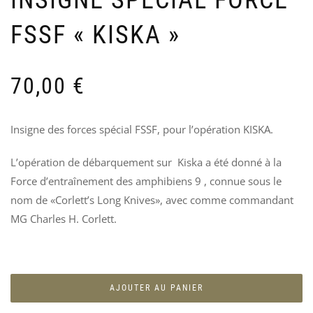
INSIGNE SPÉCIAL FORCE
PA
D
194
I
FSSF « KISKA »
U
Ven
A
25
6
70,00
€
Insigne des forces spécial FSSF, pour l’opération KISKA.
L’opération de débarquement sur Kiska a été donné à la
Force d’entraînement des amphibiens 9 , connue sous le
nom de «Corlett’s Long Knives», avec comme commandant
MG Charles H. Corlett.
AJOUTER AU PANIER