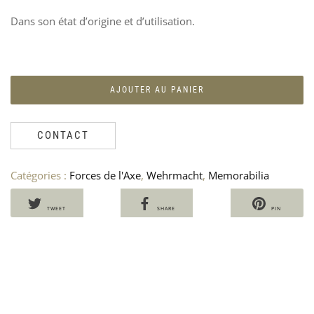
Dans son état d’origine et d’utilisation.
PR
S
DE
C
AJOUTER AU PANIER
FI
G
-
W
SI
-
CONTACT
35
2
Catégories :
Forces de l'Axe
,
Wehrmacht
,
Memorabilia
TWEET
SHARE
PIN