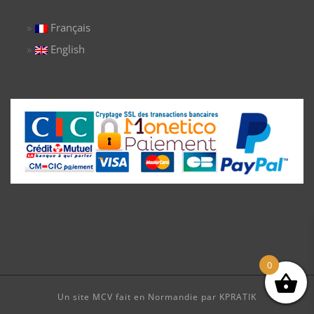
Français
English
0
Un site MCV fait en Normandie par KPRATIK