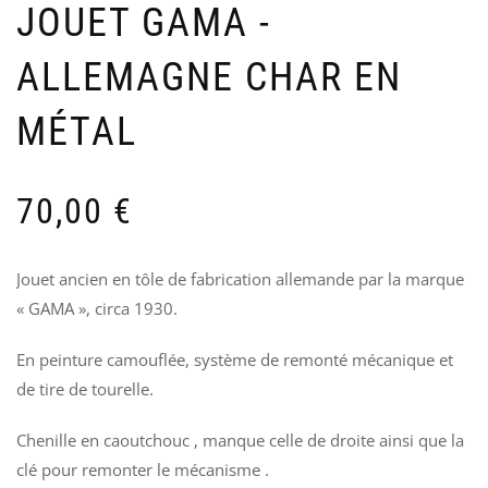
BOU
R
JOUET GAMA -
DE
M
BIÈ
«
ALLEMAGNE CHAR EN
« F
–
LAN
1
/
5
MÉTAL
ISI
SU
MER
NO
70,00
€
20
Jouet ancien en tôle de fabrication allemande par la marque
« GAMA », circa 1930.
En peinture camouflée, système de remonté mécanique et
de tire de tourelle.
Chenille en caoutchouc , manque celle de droite ainsi que la
clé pour remonter le mécanisme .