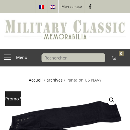
Mon compte
0
Menu
Accueil
/
archives
/ Pantalon US NAVY
Promo !