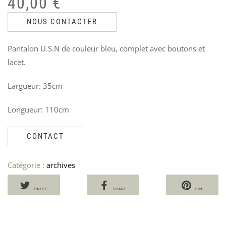
40,00
€
US
C
était :
est :
Ven
V
NOUS CONTACTER
60,00 €.
40,00 €.
24
2
Pantalon U.S.N de couleur bleu, complet avec boutons et
lacet.
Largueur: 35cm
Longueur: 110cm
CONTACT
Catégorie :
archives
TWEET
SHARE
PIN