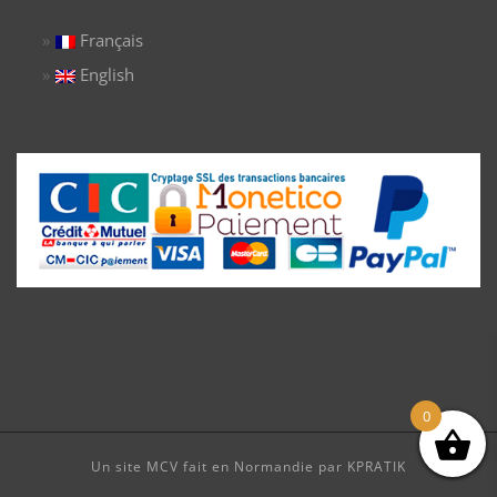
Français
English
0
Un site MCV fait en Normandie par KPRATIK