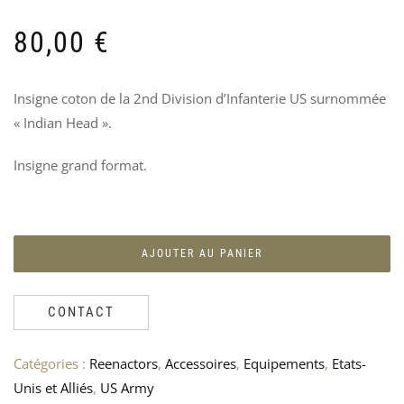
FO
I
FSS
B
80,00
€
« K
U
A
70
5
Insigne coton de la 2nd Division d’Infanterie US surnommée
« Indian Head ».
Insigne grand format.
AJOUTER AU PANIER
CONTACT
Catégories :
Reenactors
,
Accessoires
,
Equipements
,
Etats-
Unis et Alliés
,
US Army
INS
P