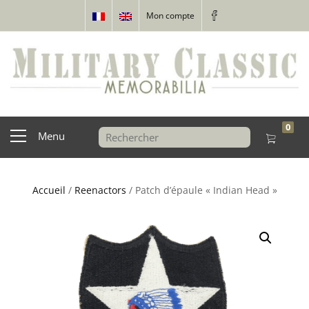
Mon compte
0
Menu
Accueil
/
Reenactors
/ Patch d’épaule « Indian Head »