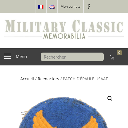
Mon compte
0
Menu
Accueil
/
Reenactors
/ PATCH D’ÉPAULE USAAF