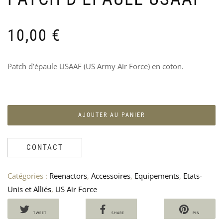
FM
«
BA
G
191
U
10,00
€
A
18
1
Patch d’épaule USAAF (US Army Air Force) en coton.
AJOUTER AU PANIER
CONTACT
Catégories :
Reenactors
,
Accessoires
,
Equipements
,
Etats-
Unis et Alliés
,
US Air Force
TWEET
SHARE
PIN
2
D