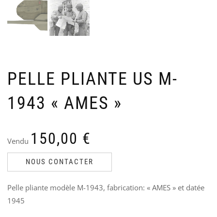
VE
P
US
C
NA
U
Ven
V
Le
Le
70
3
50
pri
pri
init
act
PELLE PLIANTE US M-
étai
est
70,
50,
1943 « AMES »
150,00
€
Vendu
NOUS CONTACTER
Pelle pliante modèle M-1943, fabrication: « AMES » et datée
1945