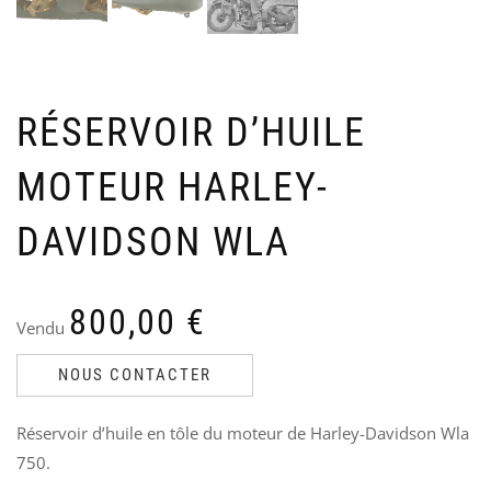
VE
H
US
C
NA
P
M
Ven
S
Le
Le
70
V
RÉSERVOIR D’HUILE
50
pri
pri
6
init
act
5
MOTEUR HARLEY-
étai
est
70,
50,
DAVIDSON WLA
800,00
€
Vendu
NOUS CONTACTER
Réservoir d’huile en tôle du moteur de Harley-Davidson Wla
750.