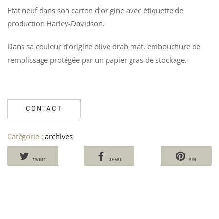
Etat neuf dans son carton d’origine avec étiquette de
production Harley-Davidson.
EX
P
Dans sa couleur d’origine olive drab mat, embouchure de
AN
C
TY
U
remplissage protégée par un papier gras de stockage.
SA
V
/
3
194
Ven
CONTACT
19
Catégorie :
archives
TWEET
SHARE
PIN