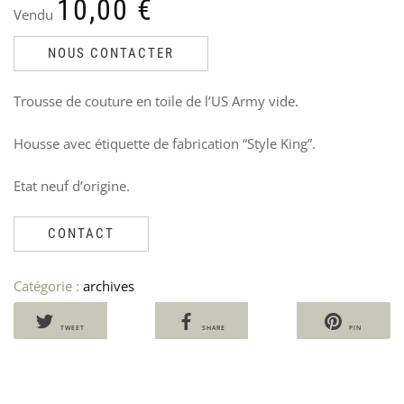
10,00
€
VIS
N
Vendu
M1
V
Ven
8
NOUS CONTACTER
Le
Le
65
7
40
pri
pri
Trousse de couture en toile de l’US Army vide.
init
act
étai
est
Housse avec étiquette de fabrication “Style King”.
65,
40,
Etat neuf d’origine.
CONTACT
Catégorie :
archives
TWEET
SHARE
PIN