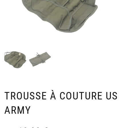
TROUSSE À COUTURE US
ARMY
AL
V
DE
U