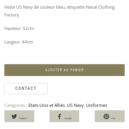
AI
M
Veste US Navy de couleur bleu, étiquette Naval Clothing
DIV
D
US
–
Factory.
AR
U
A
10
Hauteur: 52cm
9
Largeur: 44cm
AJOUTER AU PANIER
CONTACT
Catégories :
Etats-Unis et Alliés
,
US Navy
,
Uniformes
TWEET
SHARE
PIN