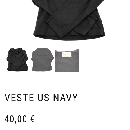
VESTE US NAVY
40,00
€
INS
P
17
I