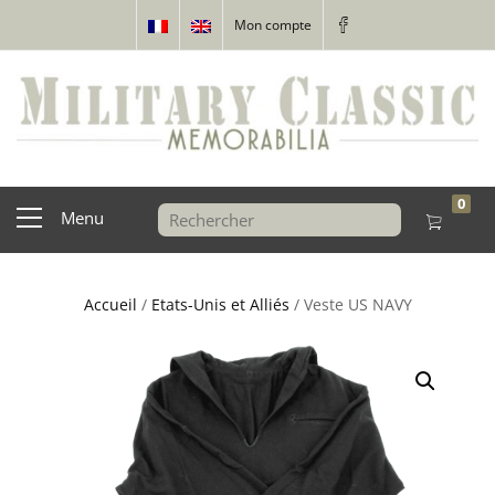
Mon compte
0
Menu
Accueil
/
Etats-Unis et Alliés
/ Veste US NAVY