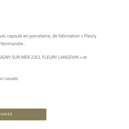
vec capsule en porcelaine, de fabrication « Fleury
n Normandie..
SIGNY SUR MER 23CL FLEURY LANGEVIN » et
on cassée.
PANIER