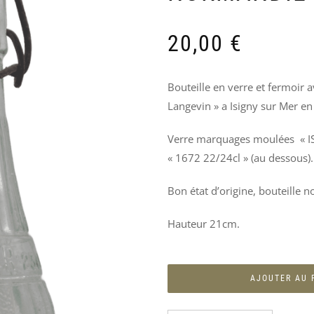
PRODUITS
SIMILAIRES
20,00
€
Bouteille en verre et fermoir a
Langevin » a Isigny sur Mer e
Verre marquages moulées « I
« 1672 22/24cl » (au dessous).
Bon état d’origine, bouteille n
Hauteur 21cm.
AJOUTER AU 
INSIGNE
POT
LAMPE
INSIGNE
4TH
DE
USAAF
17TH