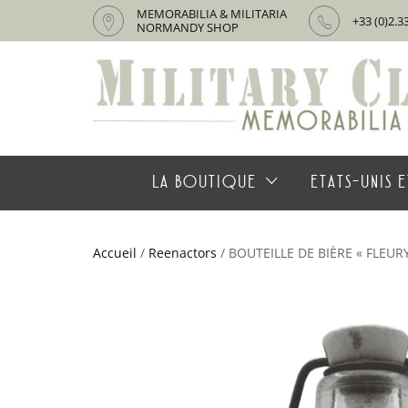
MEMORABILIA & MILITARIA
+33 (0)2.3
NORMANDY SHOP
LA BOUTIQUE
ETATS-UNIS E
Accueil
/
Reenactors
/ BOUTEILLE DE BIÈRE « FLEUR