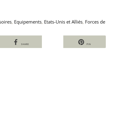
soires
,
Equipements
,
Etats-Unis et Alliés
,
Forces de
SHARE
PIN