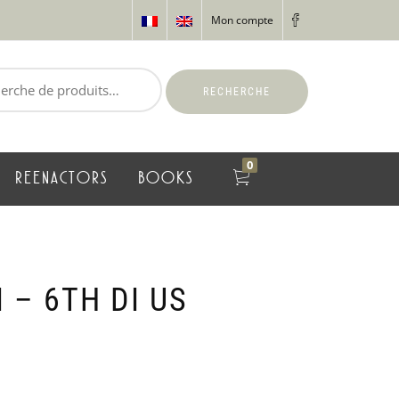
Mon compte
RECHERCHE
0
REENACTORS
BOOKS
 – 6TH DI US