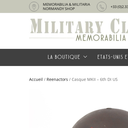
MEMORABILIA & MILITARIA
+33 (0)2.3
NORMANDY SHOP
LA BOUTIQUE
ETATS-UNIS E
Accueil
/
Reenactors
/ Casque MKII – 6th DI US