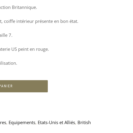
ction Britannique.
, coiffe intérieur présente en bon état.
ille 7.
nterie US peint en rouge.
lisation.
PANIER
ures
,
Equipements
,
Etats-Unis et Alliés
,
British