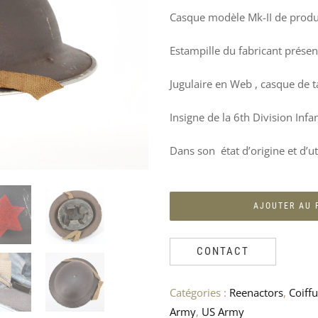
PRODUITS
Casque modèle Mk-II de produ
SIMILAIRES
Estampille du fabricant présent
Jugulaire en Web , casque de ta
Insigne de la 6th Division Infa
Dans son état d’origine et d’uti
AJOUTER AU 
CONTACT
Catégories :
Reenactors
,
Coiff
CHEMISE
2
INSIGNE
SAC
Army
,
US Army
OFFICIER
MANUELS
SPÉCIALISTE
PAQUETAGE