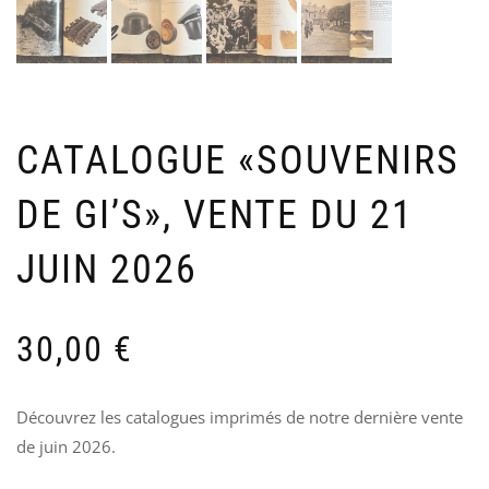
CR
P
PN
G
US
2
CA
P
-
U
SO
A
/OS
A
CATALOGUE «SOUVENIRS
1
50
V
DE GI’S», VENTE DU 21
1
JUIN 2026
30,00
€
Découvrez les catalogues imprimés de notre dernière vente
de juin 2026.