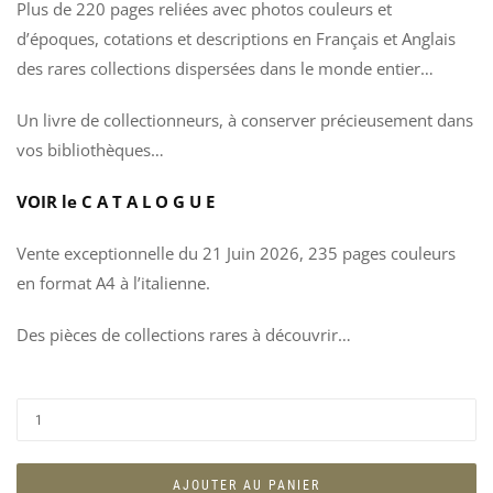
Plus de 220 pages reliées avec photos couleurs et
d’époques, cotations et descriptions en Français et Anglais
des rares collections dispersées dans le monde entier…
Un livre de collectionneurs, à conserver précieusement dans
SA
L
vos bibliothèques…
A
S
DO
C
VOIR le C A T A L O G U E
M19
U
WE
A
Vente exceptionnelle du 21 Juin 2026, 235 pages couleurs
11
9
en format A4 à l’italienne.
Des pièces de collections rares à découvrir…
AJOUTER AU PANIER