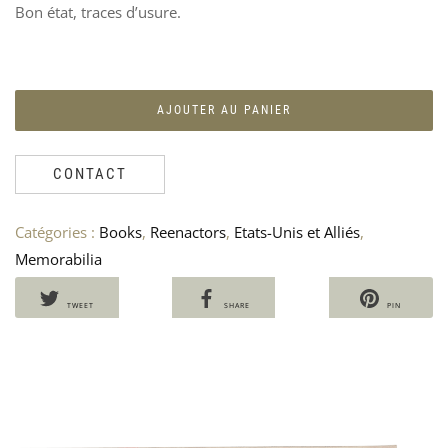
Bon état, traces d’usure.
PO
V
CH
P
« G
A
GUN
L
AJOUTER AU PANIER
US
3
AR
P
S
CONTACT
12
2
Catégories :
Books
,
Reenactors
,
Etats-Unis et Alliés
,
Memorabilia
TWEET
SHARE
PIN