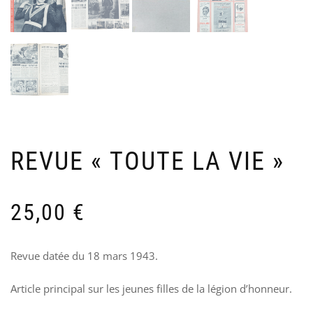
MO
N
»
4
US
AR
10
MO
DIV
15
REVUE « TOUTE LA VIE »
25,00
€
Revue datée du 18 mars 1943.
Article principal sur les jeunes filles de la légion d’honneur.