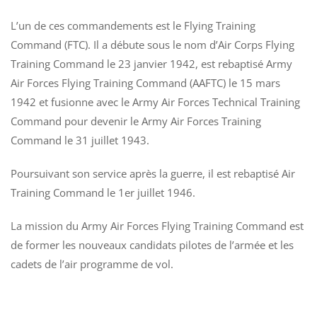
INS
C
L’un de ces commandements est le Flying Training
17
H
Command (FTC). Il a débute sous le nom d’Air Corps Flying
AI
U
DIV
A
Training Command le 23 janvier 1942, est rebaptisé Army
US
1
Air Forces Flying Training Command (AAFTC) le 15 mars
AR
«
1942 et fusionne avec le Army Air Forces Technical Training
M
10
1
Command pour devenir le Army Air Forces Training
Command le 31 juillet 1943.
Poursuivant son service après la guerre, il est rebaptisé Air
Training Command le 1er juillet 1946.
La mission du Army Air Forces Flying Training Command est
de former les nouveaux candidats pilotes de l’armée et les
cadets de l’air programme de vol.