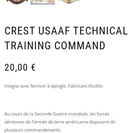
PAI
B
INS
A
EN
G
–
U
US
A
CREST USAAF TECHNICAL
AR
3
70
TRAINING COMMAND
20,00
€
Insigne avec fermoir à épingle. Fabricant illisible.
Au cours de la Seconde Guerre mondiale, les forces
aériennes de l’armée de terre américaine disposent de
plusieurs commandements.