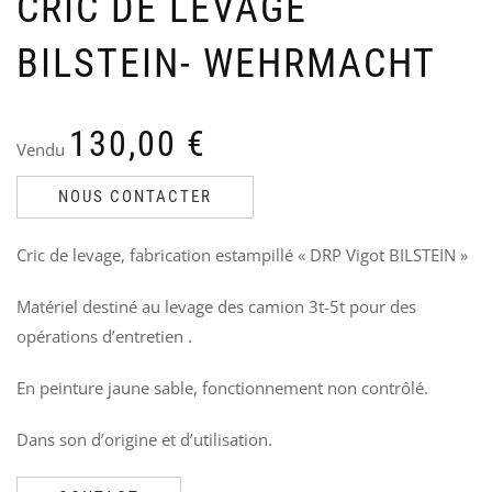
CRIC DE LEVAGE
VE
P
US
C
BILSTEIN- WEHRMACHT
NA
U
Ven
V
Le
Le
85
6
130,00
€
70
4
pri
pri
Vendu
init
act
NOUS CONTACTER
étai
est
85,
70,
Cric de levage, fabrication estampillé « DRP Vigot BILSTEIN »
Matériel destiné au levage des camion 3t-5t pour des
opérations d’entretien .
En peinture jaune sable, fonctionnement non contrôlé.
Dans son d’origine et d’utilisation.