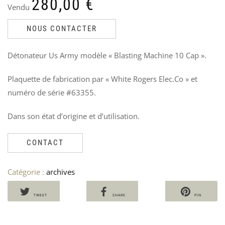
280,00
€
Vendu
NOUS CONTACTER
ASS
B
EN
M
PO
1
Détonateur Us Army modèle « Blasting Machine 10 Cap ».
NS
V
-
4
FAB
Plaquette de fabrication par « White Rogers Elec.Co » et
3
RO
numéro de série #63355.
Ven
Le
Le
40
Dans son état d’origine et d’utilisation.
30
pri
pri
init
act
CONTACT
étai
est
40,
30,
Catégorie :
archives
TWEET
SHARE
PIN