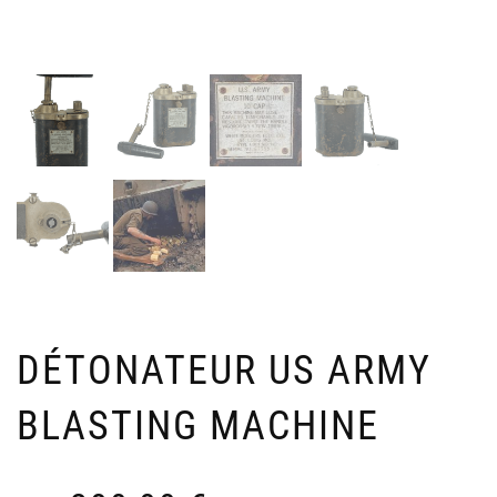
195
T
S
Ven
/
17
1
V
1
DÉTONATEUR US ARMY
BLASTING MACHINE