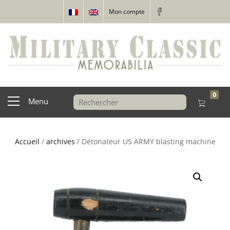
Mon compte
0
Menu
Accueil
/
archives
/ Détonateur US ARMY blasting machine