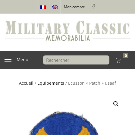
Mon compte
0
Menu
Accueil
/
Equipements
/ Ecusson « Patch » usaaf