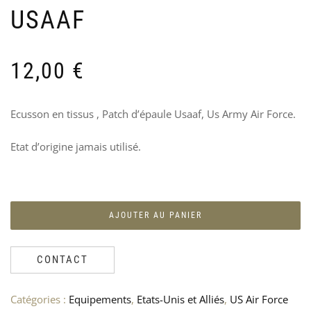
D’A
F
USAAF
WE
B
« S
1
24
1
12,00
€
Ecusson en tissus , Patch d’épaule Usaaf, Us Army Air Force.
Etat d’origine jamais utilisé.
AJOUTER AU PANIER
CONTACT
PO
P
Catégories :
Equipements
,
Etats-Unis et Alliés
,
US Air Force
CH
I