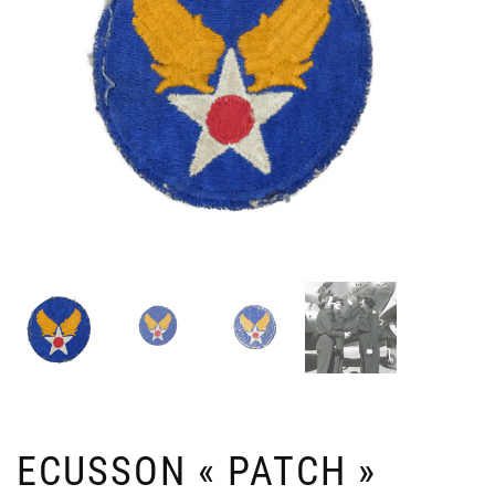
ECUSSON « PATCH »
SA
C
PA
U