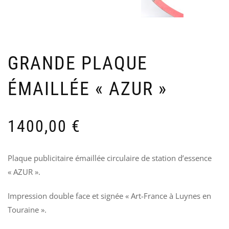
TY
M
A-
U
7
–
B
13
6
GRANDE PLAQUE
ÉMAILLÉE « AZUR »
1400,00
€
Plaque publicitaire émaillée circulaire de station d’essence
« AZUR ».
Impression double face et signée « Art-France à Luynes en
Touraine ».
SU
I