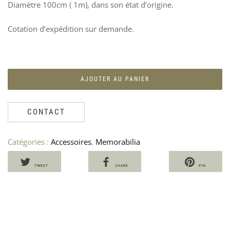
Diamètre 100cm ( 1m), dans son état d’origine.
MÉ
S
PA
F
194
F
Cotation d’expédition sur demande.
«
Ven
7
25
AJOUTER AU PANIER
CONTACT
Catégories :
Accessoires
,
Memorabilia
TWEET
SHARE
PIN