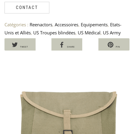
17
I
CONTACT
AI
U
DIV
A
US
–
Catégories :
Reenactors
,
Accessoires
,
Equipements
,
Etats-
AR
I
Unis et Alliés
,
US Troupes blindées
,
US Médical
,
US Army
10
7
TWEET
SHARE
PIN