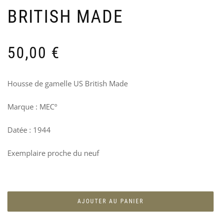
EN
M
BRITISH MADE
–
U
US
–
AR
B
70
6
50,00
€
Housse de gamelle US British Made
Marque : MEC°
Datée : 1944
Exemplaire proche du neuf
AJOUTER AU PANIER
INS
P