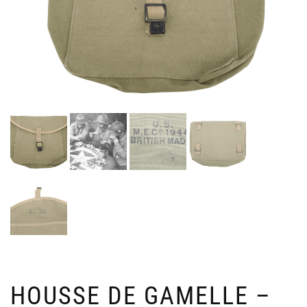
HOUSSE DE GAMELLE –
PAI
B
INS
D