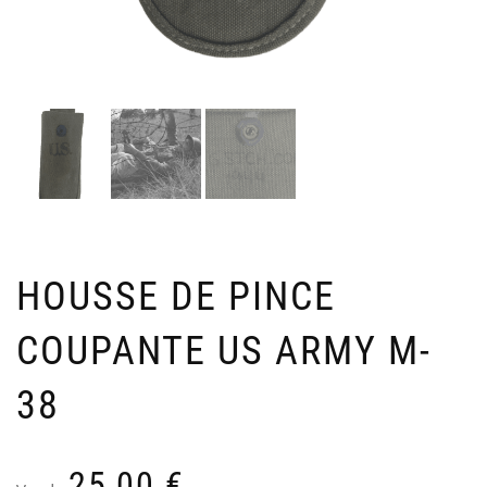
MA
E
OFF
A
US
«
M
Ven
V
24
7
HOUSSE DE PINCE
COUPANTE US ARMY M-
38
25,00
€