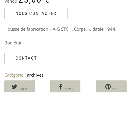
Vendu
NOUS CONTACTER
PA
P
US
C
NA
U
Housse de fabrication « A-G STCH. Corps. », datée 1944.
Ven
V
Le
Le
60
6
Bon état.
40
4
pri
pri
init
act
CONTACT
étai
est
60,
40,
Catégorie :
archives
TWEET
SHARE
PIN