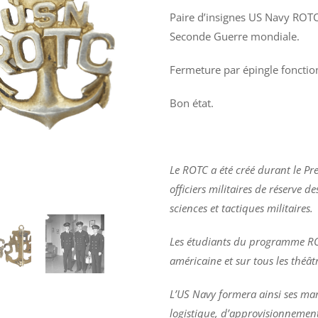
PRODUITS
Paire d’insignes US Navy ROTC 
SIMILAIRES
Seconde Guerre mondiale.
Fermeture par épingle fonctio
Bon état.
Le ROTC a été créé durant le Pr
officiers militaires de réserve d
sciences et tactiques militaires.
Les étudiants du programme ROT
américaine et sur tous les théâ
L’US Navy formera ainsi ses mar
BRETELLES
CHAPEAU
INSIGNE
INSIGNE
US
HBT
EXPERT
SPÉCIAL
logistique, d’approvisionnemen