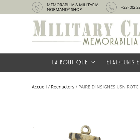
MEMORABILIA & MILITARIA
+33 (0)2.3
NORMANDY SHOP
LA BOUTIQUE
ETATS-UNIS E
Accueil
/
Reenactors
/ PAIRE D’INSIGNES USN ROTC