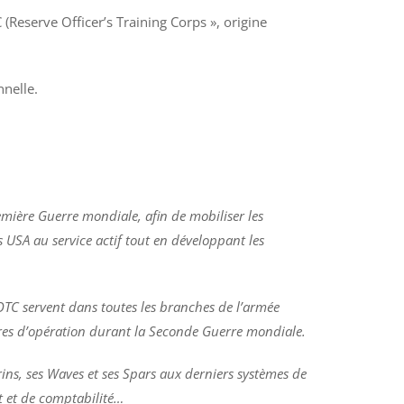
(Reserve Officer’s Training Corps », origine
nnelle.
emière Guerre mondiale, afin de mobiliser les
es USA au service actif tout en développant les
C servent dans toutes les branches de l’armée
tres d’opération durant la Seconde Guerre mondiale.
ins, ses Waves et ses Spars aux derniers systèmes de
t et de comptabilité…