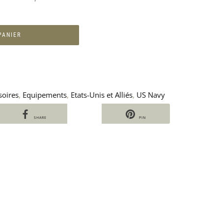
PANIER
soires
,
Equipements
,
Etats-Unis et Alliés
,
US Navy
SHARE
PIN