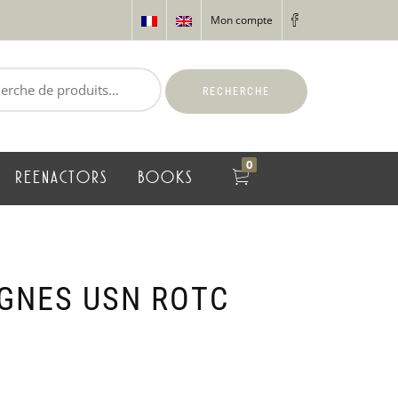
Mon compte
RECHERCHE
0
REENACTORS
BOOKS
IGNES USN ROTC