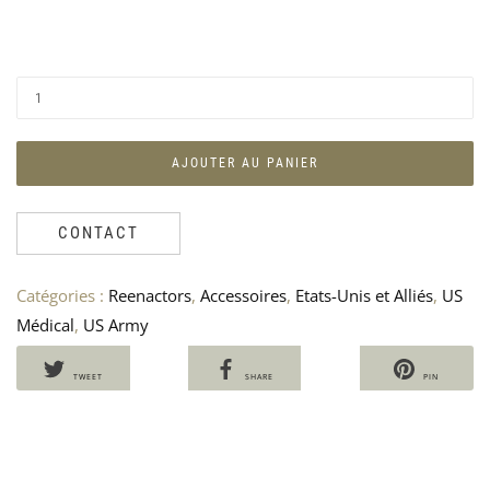
PAI
D
INS
A
EN
E
–
S
AJOUTER AU PANIER
US
1
AR
70
CONTACT
Catégories :
Reenactors
,
Accessoires
,
Etats-Unis et Alliés
,
US
Médical
,
US Army
TWEET
SHARE
PIN