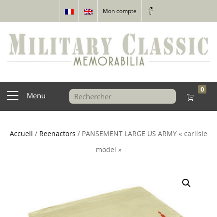
Mon compte
0
Menu
Accueil
/
Reenactors
/ PANSEMENT LARGE US ARMY « carlisle
model »