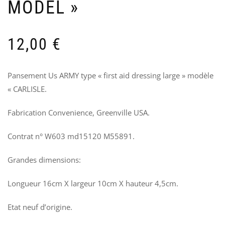
MODEL »
JE
L
DE
D
CA
3
–
G
12,00
€
193
U
A
70
–
2
Pansement Us ARMY type « first aid dressing large » modèle
L
« CARLISLE.
9
Fabrication Convenience, Greenville USA.
Contrat n° W603 md15120 M55891.
Grandes dimensions:
Longueur 16cm X largeur 10cm X hauteur 4,5cm.
Etat neuf d’origine.