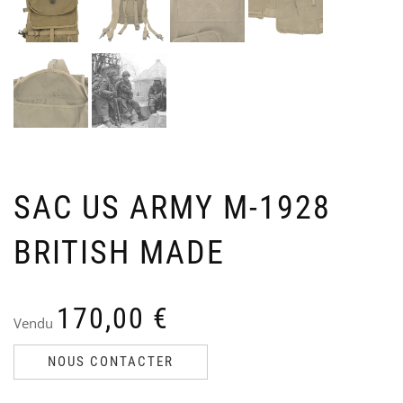
US
N
Ven
V
Le
Le
90
6
60
pri
pri
init
act
étai
est
90,
60,
SAC US ARMY M-1928
BRITISH MADE
170,00
€
Vendu
NOUS CONTACTER