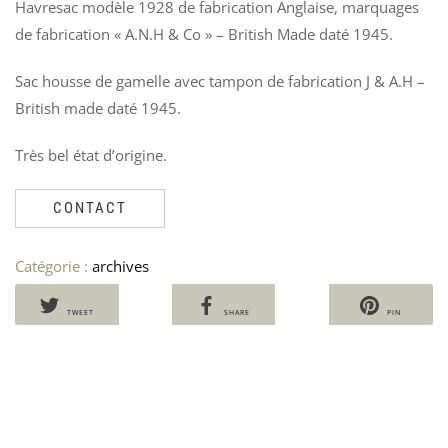
Havresac modèle 1928 de fabrication Anglaise, marquages
PA
»
US
P
de fabrication « A.N.H & Co » – British Made daté 1945.
NA
P
C
Ven
Sac housse de gamelle avec tampon de fabrication J & A.H –
U
Le
Le
60
British made daté 1945.
V
40
pri
pri
8
init
act
Très bel état d’origine.
étai
est
60,
40,
CONTACT
Catégorie :
archives
TWEET
SHARE
PIN