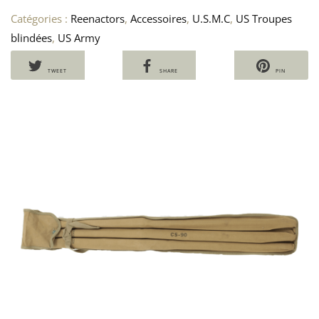
Catégories :
Reenactors
,
Accessoires
,
U.S.M.C
,
US Troupes
blindées
,
US Army
TWEET
SHARE
PIN