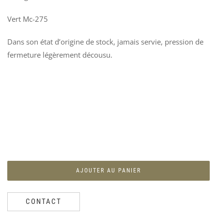
Vert Mc-275
SU
C
Dans son état d’origine de stock, jamais servie, pression de
MÉ
H
fermeture légèrement décousu.
PA
U
194
A
1
Ven
«
25
M
1
AJOUTER AU PANIER
CONTACT