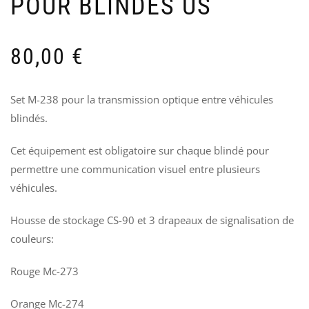
POUR BLINDÉS US
&
G
RE
U
US
P
AR
F
80,00
€
191
M
V
90
9
Set M-238 pour la transmission optique entre véhicules
blindés.
Cet équipement est obligatoire sur chaque blindé pour
permettre une communication visuel entre plusieurs
véhicules.
Housse de stockage CS-90 et 3 drapeaux de signalisation de
couleurs:
Rouge Mc-273
Orange Mc-274