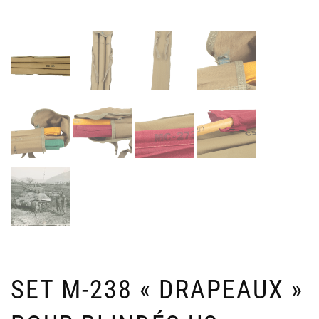
SET M-238 « DRAPEAUX »
DR
P
PIS
D