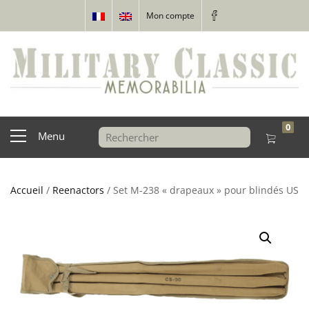
Mon compte
0
Menu
Accueil
/
Reenactors
/ Set M-238 « drapeaux » pour blindés US