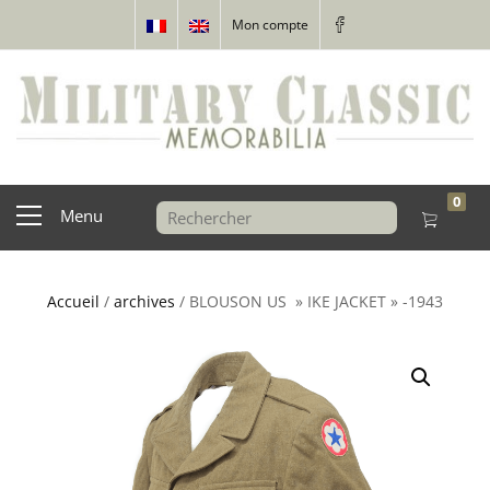
Mon compte
0
Menu
Accueil
/
archives
/ BLOUSON US » IKE JACKET » -1943