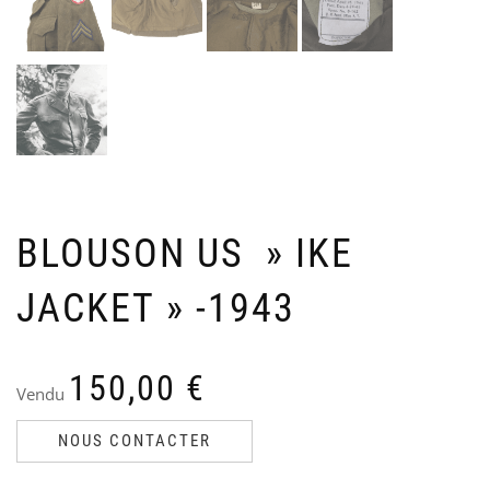
NA
U
Ven
V
Le
Le
70
9
50
6
pri
pri
init
act
étai
est
70,
50,
BLOUSON US » IKE
JACKET » -1943
150,00
€
Vendu
NOUS CONTACTER