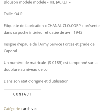
Blouson modèle modèle « IKE JACKET »
SA
D
LU
A
PO
L
Taille :34 R
VÊ
V
Ven
4
Etiquette de fabrication « CHANAL CLO.CORP » présente
Le
Le
17
3
dans sa poche intérieur et datée de avril 1943.
12
pri
pri
init
act
Insigne d’épaule de l’Army Service Forces et grade de
étai
est
Caporal.
175
120
Un numéro de matricule (S-0185) est tamponné sur la
doublure au niveau de col.
Dans son état d’origine et d’utilisation.
CONTACT
Catégorie :
archives