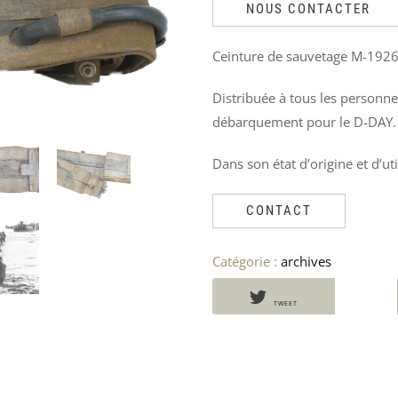
PRODUITS
NOUS CONTACTER
SIMILAIRES
Ceinture de sauvetage M-1926 
Distribuée à tous les personne
débarquement pour le D-DAY.
Dans son état d’origine et d’uti
CONTACT
Catégorie :
archives
TWEET
ALIDADE
EXTINCTEUR
VESTE
PANTALON
DE
ANGLAIS
US
US