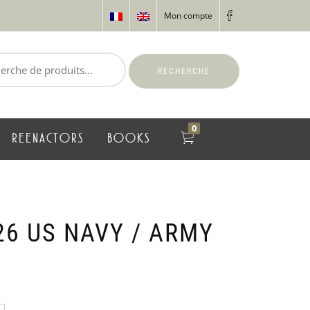
Mon compte
RECHERCHE
0
REENACTORS
BOOKS
26 US NAVY / ARMY