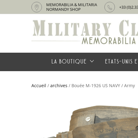
MEMORABILIA & MILITARIA
+33 (0)2.3
NORMANDY SHOP
LA BOUTIQUE
ETATS-UNIS E
Accueil
/
archives
/ Bouée M-1926 US NAVY / Army